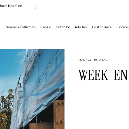
hors Italie) en
Nouvelle collection
Bébé
Enfant
Adulte
Last chance
Espace 
October 09, 2023
WEEK-EN