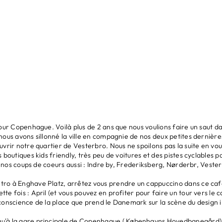
our Copenhague. Voilà plus de 2 ans que nous voulions faire un saut dan
ous avons sillonné la ville en compagnie de nos deux petites dernières
uvrir notre quartier de Vesterbro. Nous ne spoilons pas la suite en vou
boutiques kids friendly, très peu de voitures et des pistes cyclables p
et nos coups de coeurs aussi : Indre by, Frederiksberg, Nørderbr, Vester
étro à Enghave Platz, arrêtez vous prendre un cappuccino dans ce café.
tte fois :
April
(et vous pouvez en profiter pour faire un tour vers le ca
us conscience de la place que prend le Danemark sur la scène du design 
u'à la gare principale de Copenhague (
Københavns Hovedbanegård) e