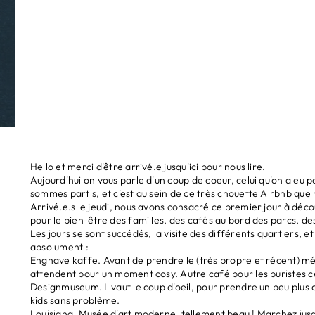
Hello et merci d'être arrivé.e jusqu'ici pour nous lire.
Aujourd'hui on vous parle d'un coup de coeur, celui qu'on a eu p
sommes partis, et c'est au sein de ce très chouette
Airbnb
que n
Arrivé.e.s le jeudi, nous avons consacré ce premier jour à déco
pour le bien-être des familles, des cafés au bord des parcs, des 
Les jours se sont succédés, la visite des différents quartiers, 
absolument :
Enghave kaffe
. Avant de prendre le (très propre et récent) m
attendent pour un moment cosy. Autre café pour les puristes ce
Designmuseum
. Il vaut le coup d'oeil, pour prendre un peu pl
kids sans problème.
Louisiana
. Musée d'art moderne, tellement beau ! Marchez jusq