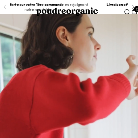
Livraison offerte sur votre 1ère commande
en rejoignant
R AU CONTENU
notre newsletter