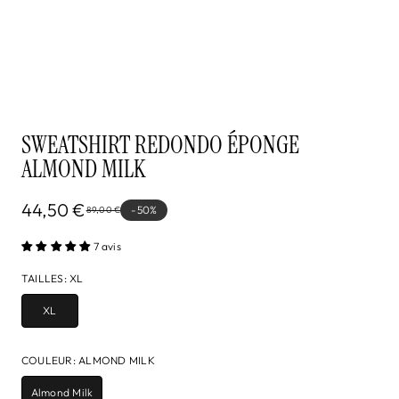
SWEATSHIRT REDONDO ÉPONGE
ALMOND MILK
44,50 €
-50%
89,00 €
7 avis
TAILLES
:
XL
XL
COULEUR
:
ALMOND MILK
Almond Milk