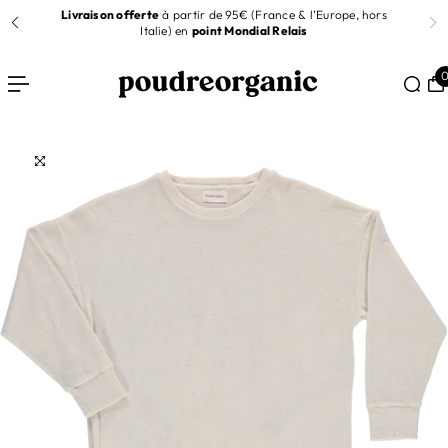
t
Livraison offerte
à partir de 95€ (France & l’Europe, hors
R AU CONTENU
Italie) en
point Mondial Relais