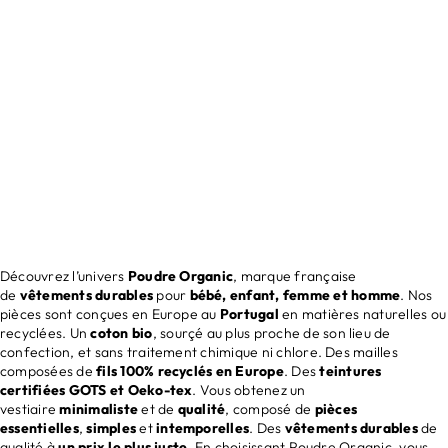
COLLECTION FEMME
Découvrir
Découvrez l’univers
Poudre Organic
, marque française
de
vêtements durables
pour
bébé, enfant, femme et homme
. Nos
pièces sont conçues en Europe au
Portugal
en matières naturelles ou
recyclées. Un
coton bio
, sourçé au plus proche de son lieu de
confection, et sans traitement chimique ni chlore. Des mailles
composées de
fils 100% recyclés en Europe
. Des
teintures
certifiées GOTS et Oeko-tex
. Vous obtenez un
vestiaire
minimaliste
et de
qualité
, composé de
pièces
essentielles
,
simples
et
intemporelles
. Des
vêtements durables
de
qualité à
un prix le plus juste
. En choisissant Poudre Organic, vous