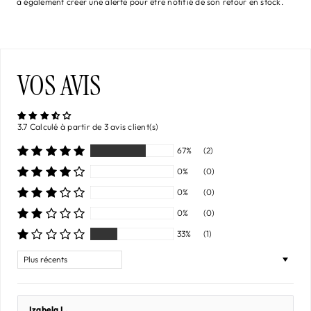
à également créer une alerte pour être notifié de son retour en stock.
VOS AVIS
3.7 Calculé à partir de 3 avis client(s)
67%
(2)
0%
(0)
0%
(0)
0%
(0)
33%
(1)
Sort by
Izabela L.