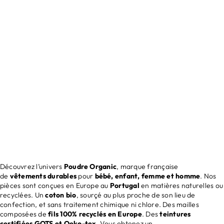
COLLECTION FEMME
Découvrir
Découvrez l’univers
Poudre Organic
, marque française
de
vêtements durables
pour
bébé, enfant, femme et homme
. Nos
pièces sont conçues en Europe au
Portugal
en matières naturelles ou
recyclées. Un
coton bio
, sourçé au plus proche de son lieu de
confection, et sans traitement chimique ni chlore. Des mailles
composées de
fils 100% recyclés en Europe
. Des
teintures
certifiées GOTS et Oeko-tex
. Vous obtenez un