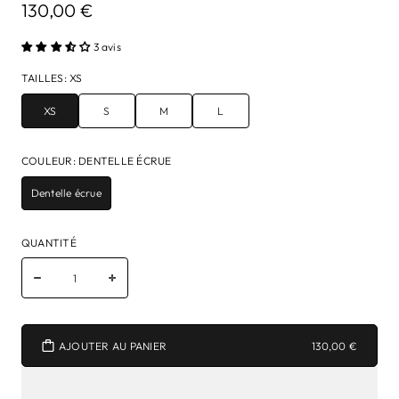
130,00 €
3 avis
TAILLES
:
XS
XS
S
M
L
COULEUR
:
DENTELLE ÉCRUE
Dentelle écrue
QUANTITÉ
AJOUTER AU PANIER
130,00 €