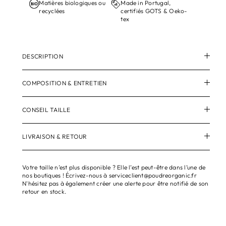
Matières biologiques ou
Made in Portugal,
recyclées
certifiés GOTS & Oeko-
tex
DESCRIPTION
COMPOSITION & ENTRETIEN
CONSEIL TAILLE
LIVRAISON & RETOUR
Votre taille n’est plus disponible ? Elle l’est peut-être dans l’une de
nos boutiques ! Écrivez-nous à serviceclient@poudreorganic.fr
N'hésitez pas à également créer une alerte pour être notifié de son
retour en stock.