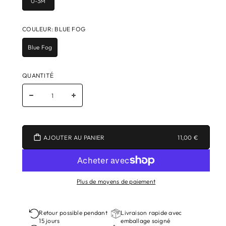
0-3M
COULEUR
:
BLUE FOG
Blue Fog
QUANTITÉ
AJOUTER AU PANIER
11,00 €
Plus de moyens de paiement
Retour possible pendant
Livraison rapide avec
15 jours
emballage soigné