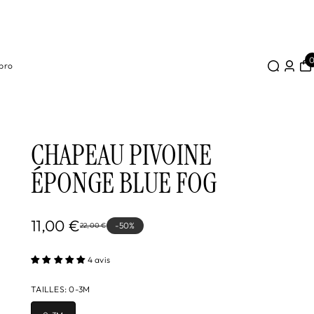
s Italie) en
pro
CHAPEAU PIVOINE
ÉPONGE BLUE FOG
11,00 €
-50%
22,00 €
4 avis
TAILLES
:
0-3M