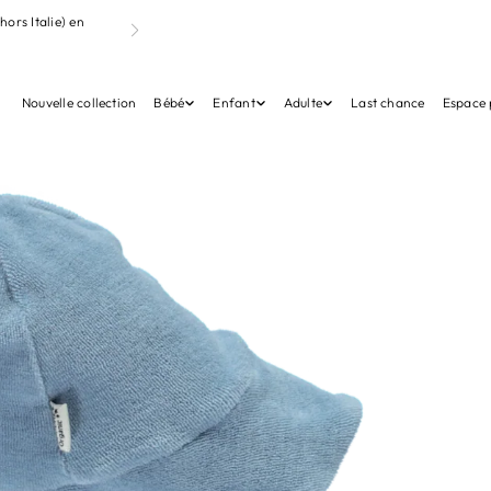
ignant notre
Livraison offerte
à partir de 95€ (France & l’Europe, hor
point Mondial Relais
Nouvelle collection
Bébé
Enfant
Adulte
Last chance
Espace 