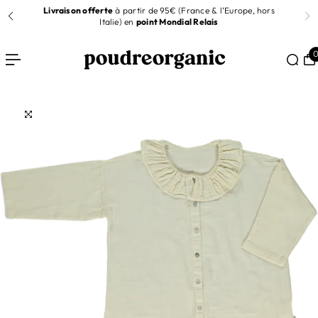
t
Livraison offerte
à partir de 95€ (France & l’Europe, hors
R AU CONTENU
Italie) en
point Mondial Relais