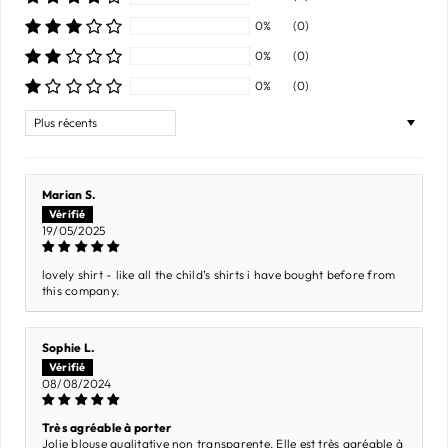
0%
(0)
0%
(0)
0%
(0)
Sort by
Marian S.
19/05/2025
lovely shirt - like all the child’s shirts i have bought before from
this company.
Sophie L.
08/08/2024
Très agréable à porter
Jolie blouse qualitative non transparente. Elle est très agréable à