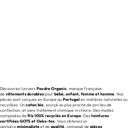
COLLECTION FEMME
Découvrir
Découvrez l’univers
Poudre Organic
, marque française
de
vêtements durables
pour
bébé, enfant, femme et homme
. Nos
pièces sont conçues en Europe au
Portugal
en matières naturelles ou
recyclées. Un
coton bio
, sourçé au plus proche de son lieu de
confection, et sans traitement chimique ni chlore. Des mailles
composées de
fils 100% recyclés en Europe
. Des
teintures
certifiées GOTS et Oeko-tex
. Vous obtenez un
vestiaire
minimaliste
et de
qualité
, composé de
pièces