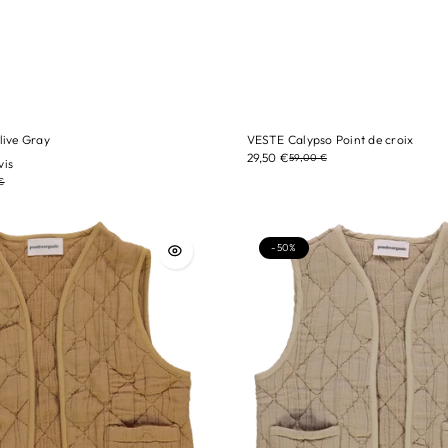
ive Gray
VESTE Calypso Point de croix
tailles/ 3A
29,50 €
59,00 €
vis
€
Gray
Couleur/ Point de croix
-50%