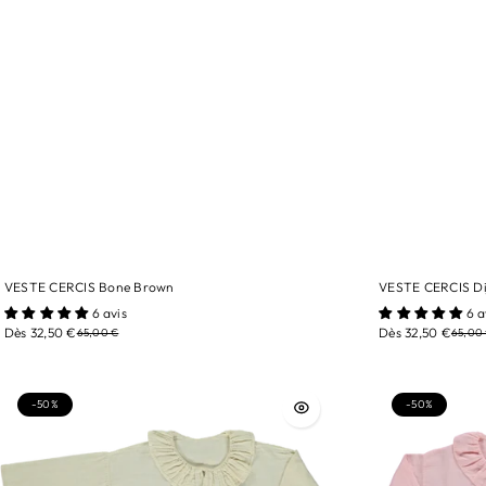
VESTE CERCIS Bone Brown
VESTE CERCIS Di
tailles/ 3A
tailles/ 3A
6 avis
6 a
Dès 32,50 €
Dès 32,50 €
65,00 €
65,00
Couleur/ Bone Brown
Couleur/ Dijon
-50%
-50%