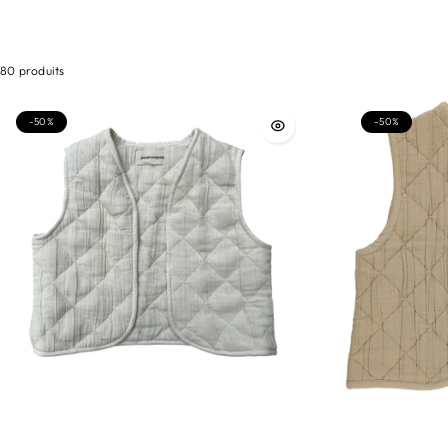
80 produits
-50%
-50%