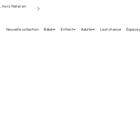
ignant notre
Livraison offerte
à partir de 95€ (France & l’Europe, hor
point Mondial Relais
Nouvelle collection
Bébé
Enfant
Adulte
Last chance
Espace 