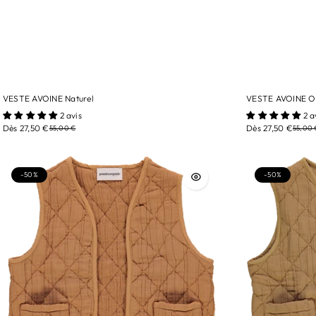
VESTE AVOINE Naturel
VESTE AVOINE Ol
tailles/ 3A
tailles/ 3A
2 avis
2 a
Dès 27,50 €
Dès 27,50 €
55,00 €
55,00 
Couleur/ Naturel
Couleur/ Olive 
-50%
-50%