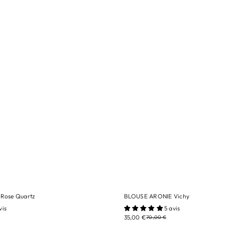
Rose Quartz
BLOUSE ARONIE Vichy
tailles/ 12A
vis
5 avis
35,00 €
70,00 €
Quartz
Couleur/ Vichy