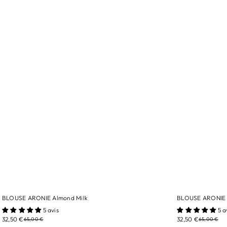
BLOUSE ARONIE Almond Milk
BLOUSE ARONIE 
tailles/ 10A
tailles/ 12A
5 avis
5 a
32,50 €
32,50 €
65,00 €
65,00 €
Couleur/ Almond Milk
Couleur/ Rose 