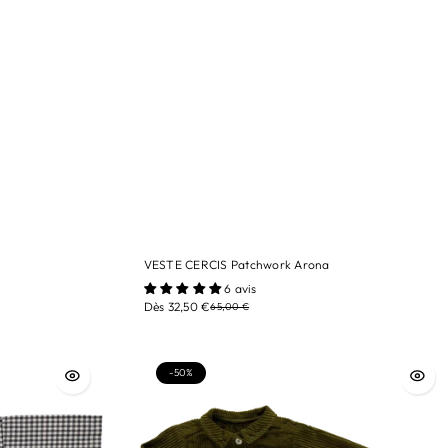
VESTE CERCIS Patchwork Arona
tailles/ 3A
6 avis
Dès 32,50 €
65,00 €
Couleur/ Patchwork
-50%