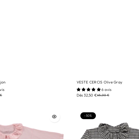
jon
VESTE CERCIS Olive Gray
tailles/ 3A
vis
6 avis
Dès 32,50 €
 €
65,00 €
Couleur/ Olive Gray
-50%