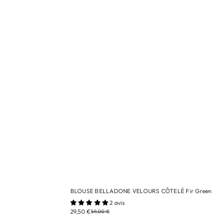
BLOUSE BELLADONE VELOURS CÔTELÉ Fir Green
tailles/ 3M
2 avis
29,50 €
59,00 €
Couleur/ Fir Green