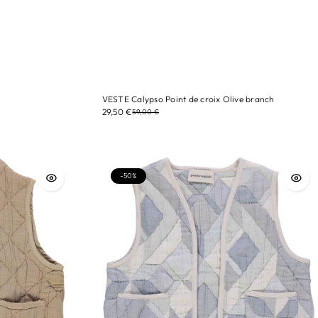
VESTE Calypso Point de croix Olive branch
tailles/ 3A
29,50 €
59,00 €
Couleur/ Point de croix
-50%