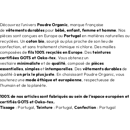
Découvrez l’univers
Poudre Organic
, marque française
de
vêtements durables
pour
bébé, enfant, femme et homme
. Nos
pièces sont conçues en Europe au
Portugal
en matières naturelles ou
recyclées. Un
coton bio
, sourçé au plus proche de son lieu de
confection, et sans traitement chimique ni chlore. Des mailles
composées de
fils 100% recyclés en Europe
. Des
teintures
certifiées GOTS et Oeko-tex
. Vous obtenez un
vestiaire
minimaliste
et de
qualité
, composé de
pièces
essentielles
,
simples
et
intemporelles
. Des
vêtements durables
de
qualité à
un prix le plus juste
. En choisissant Poudre Organic, vous
soutenez une
mode éthique et européenne
, respectueuse de
l’humain et de la planète.
100% de nos articles sont fabriqués au sein de l’espace européen et
certifiés GOTS et Oeko-tex.
Tissage
: Portugal,
Teinture
: Portugal,
Confection
: Portugal