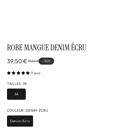
ROBE MANGUE DENIM ÉCRU
39,50 €
-50%
79,00 €
11 avis
TAILLES
:
3A
3A
COULEUR
:
DENIM-ECRU
Denim-Ecru